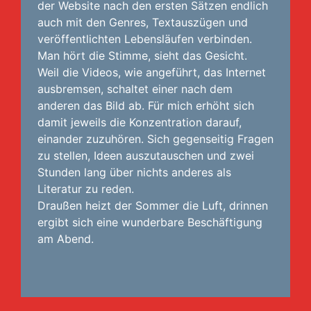
der Website nach den ersten Sätzen endlich
auch mit den Genres, Textauszügen und
veröffentlichten Lebensläufen verbinden.
Man hört die Stimme, sieht das Gesicht.
Weil die Videos, wie angeführt, das Internet
ausbremsen, schaltet einer nach dem
anderen das Bild ab. Für mich erhöht sich
damit jeweils die Konzentration darauf,
einander zuzuhören. Sich gegenseitig Fragen
zu stellen, Ideen auszutauschen und zwei
Stunden lang über nichts anderes als
Literatur zu reden.
Draußen heizt der Sommer die Luft, drinnen
ergibt sich eine wunderbare Beschäftigung
am Abend.