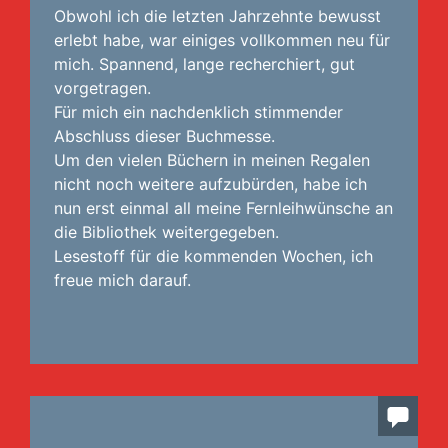
Obwohl ich die letzten Jahrzehnte bewusst
erlebt habe, war einiges vollkommen neu für
mich. Spannend, lange recherchiert, gut
vorgetragen.
Für mich ein nachdenklich stimmender
Abschluss dieser Buchmesse.
Um den vielen Büchern in meinen Regalen
nicht noch weitere aufzubürden, habe ich
nun erst einmal all meine Fernleihwünsche an
die Bibliothek weitergegeben.
Lesestoff für die kommenden Wochen, ich
freue mich darauf.