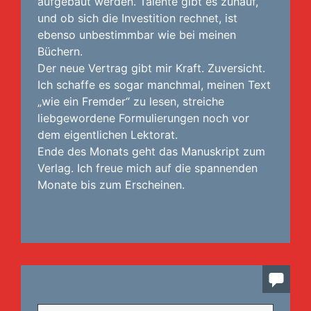
aufgebaut werden. Talente gibt es zuhauf,
und ob sich die Investition rechnet, ist
ebenso unbestimmbar wie bei meinen
Büchern.
Der neue Vertrag gibt mir Kraft. Zuversicht.
Ich schaffe es sogar manchmal, meinen Text
„wie ein Fremder“ zu lesen, streiche
liebgewordene Formulierungen noch vor
dem eigentlichen Lektorat.
Ende des Monats geht das Manuskript zum
Verlag. Ich freue mich auf die spannenden
Monate bis zum Erscheinen.