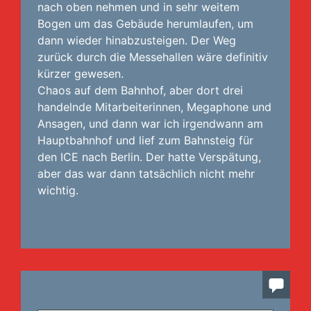
nach oben nehmen und in sehr weitem
Bogen um das Gebäude herumlaufen, um
dann wieder hinabzusteigen. Der Weg
zurück durch die Messehallen wäre definitiv
kürzer gewesen.
Chaos auf dem Bahnhof, aber dort drei
handelnde Mitarbeiterinnen, Megaphone und
Ansagen, und dann war ich irgendwann am
Hauptbahnhof und lief zum Bahnsteig für
den ICE nach Berlin. Der hatte Verspätung,
aber das war dann tatsächlich nicht mehr
wichtig.