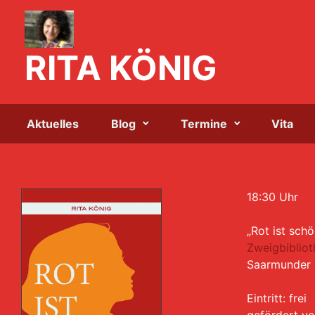
Zum Hauptinhalt springen
RITA KÖNIG
Aktuelles
Blog
Termine
Vita
18:30 Uhr
„Rot ist schö
Zweigbibliot
Saarmunder 
Eintritt: frei
gefördert vo