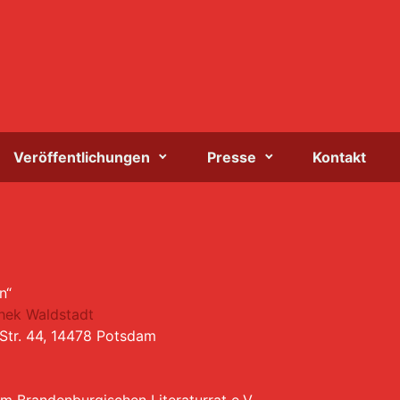
Veröffentlichungen
Presse
Kontakt
n“
hek Waldstadt
Str. 44, 14478 Potsdam
m Brandenburgischen Literaturrat e.V.